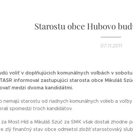
Starostu obce Hubovo budú 
07.11.2011
budú voliť v doplňujúcich komunálnych voľbách v sobot
TASR informoval zastupujúci starosta obce Mikuláš Szüč
ovať medzi dvoma kandidátmi.
 nemajú starostu od riadnych komunálnych volieb a voľby s
brali spomedzi troch kandidátov.
 za Most-Híd a Mikuláš Szüč za SMK však dostali zhodne po
e zlý finančný stav obce odmietol zložiť starostovský sľub