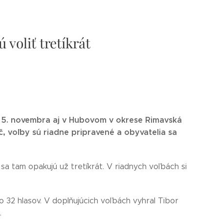
voliť tretíkrát
u 5. novembra aj v Hubovom v okrese Rimavská
, voľby sú riadne pripravené a obyvatelia sa
a tam opakujú už tretíkrát. V riadnych voľbách si
 32 hlasov. V doplňujúcich voľbách vyhral Tibor
.