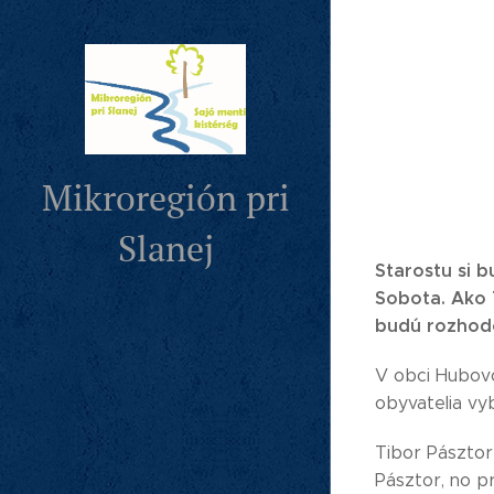
Mikroregión pri
Slanej
Starostu si 
Sobota. Ako 
budú rozhod
V obci Hubovo
obyvatelia vy
Tibor Pásztor
Pásztor, no pr