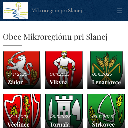
Mikroregión pri Slanej
Obce Mikroregiónu pri Slanej
01.11.2025
01.11.2025
01.11.2025
Zádor
Vlkyňa
Lenartovce
03.11.2023
03.11.2023
03.11.2023
Včelince
Tornaľa
Štrkovec