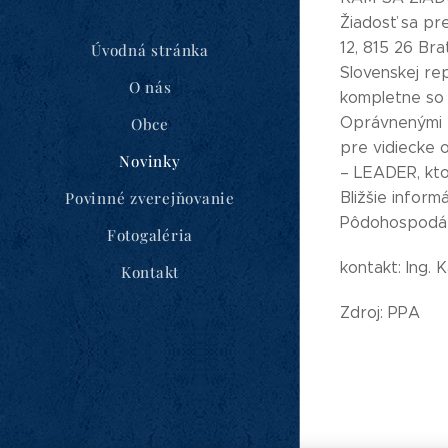
Žiadosť sa pr
12, 815 26 Br
Úvodná stránka
Slovenskej rep
O nás
kompletne so 
Oprávnenými ž
Obce
pre vidiecke o
Novinky
– LEADER, kto
Povinné zverejňovanie
Bližšie infor
Pôdohospodárs
Fotogaléria
kontakt: Ing. 
Kontakt
Zdroj: PPA