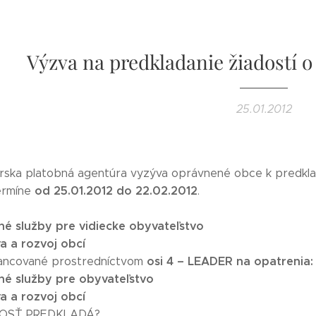
Výzva na predkladanie žiadostí
25.01.2012
ka platobná agentúra vyzýva oprávnené obce k predklada
od 25.01.2012 do 22.02.2012
ermíne
.
né služby pre vidiecke obyvateľstvo
a a rozvoj obcí
osi 4 – LEADER na opatrenia:
inancované prostredníctvom
dné služby pre obyvateľstvo
a a rozvoj obcí
DOSŤ PREDKLADÁ?