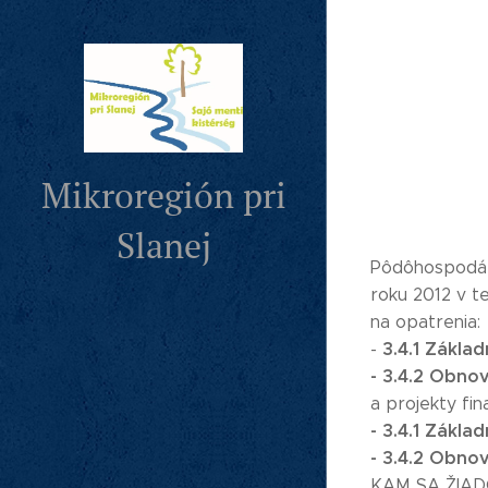
Mikroregión pri
Slanej
Pôdôhospodárs
roku 2012 v t
na opatrenia:
3.4.1 Základ
-
- 3.4.2 Obnov
a projekty f
- 3.4.1 Zákla
- 3.4.2 Obnov
KAM SA ŽIA