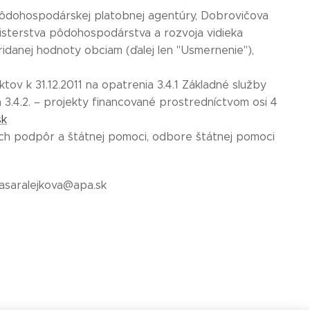
Pôdohospodárskej platobnej agentúry, Dobrovičova
inisterstva pôdohospodárstva a rozvoja vidieka
ridanej hodnoty obciam (ďalej len "Usmernenie"),
v k 31.12.2011 na opatrenia 3.4.1 Základné služby
a 3.4.2. – projekty financované prostredníctvom osi 4
sk
vých podpôr a štátnej pomoci, odbore štátnej pomoci
.hasaralejkova@apa.sk