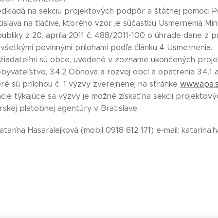
edkladá na sekciu projektových podpôr a štátnej pomoci 
atislava na tlačive, ktorého vzor je súčasťou Usmernenia M
ubliky z 20. apríla 2011 č. 488/2011-100 o úhrade dane z p
všetkými povinnými prílohami podľa článku 4 Usmernenia.
iadateľmi sú obce, uvedené v zozname ukončených projekto
byvateľstvo, 3.4.2 Obnova a rozvoj obcí a opatrenia 3.4.1 
ré sú prílohou č. 1 výzvy zverejnenej na stránke
www.apa.
mácie týkajúce sa výzvy je možné získať na sekcii projekto
kej platobnej agentúry v Bratislave,
Katarína Hasaralejková (mobil 0918 612 171) e-mail: katarina