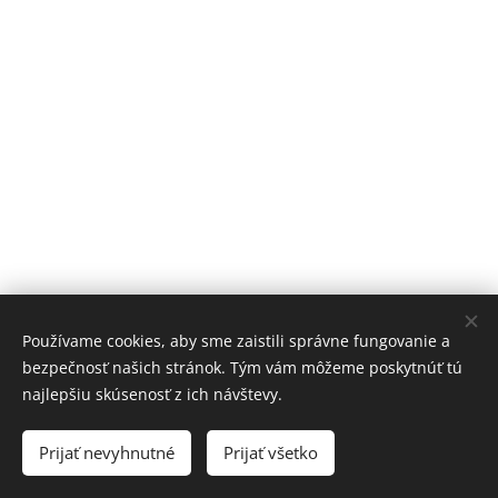
Používame cookies, aby sme zaistili správne fungovanie a
bezpečnosť našich stránok. Tým vám môžeme poskytnúť tú
najlepšiu skúsenosť z ich návštevy.
Prijať nevyhnutné
Prijať všetko
Vytvorené službou
Webnode
Cookies