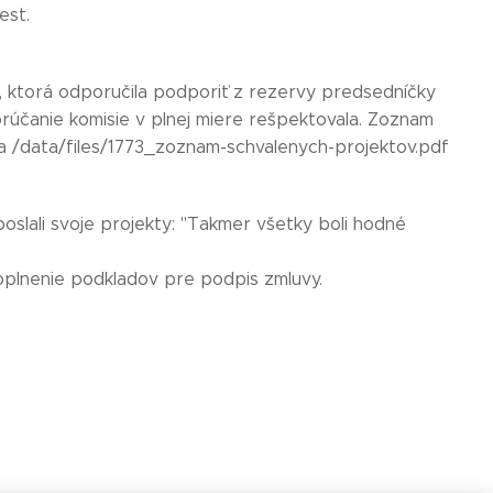
est.
a, ktorá odporučila podporiť z rezervy predsedníčky
orúčanie komisie v plnej miere rešpektovala. Zoznam
nka /data/files/1773_zoznam-schvalenych-projektov.pdf
oslali svoje projekty: "Takmer všetky boli hodné
doplnenie podkladov pre podpis zmluvy.