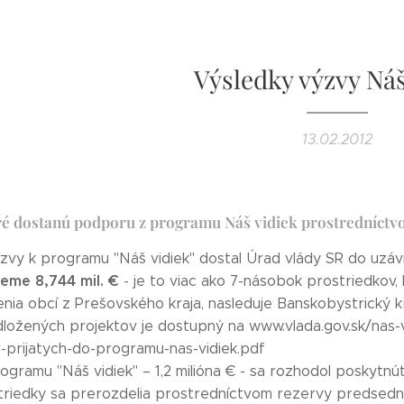
Výsledky výzvy Náš
13.02.2012
ré dostanú podporu z programu Náš vidiek prostredníctv
zvy k programu "Náš vidiek" dostal Úrad vlády SR do uzá
eme 8,744 mil. €
- je to viac ako 7-násobok prostriedkov, kt
nia obcí z Prešovského kraja, nasleduje Banskobystrický k
ložených projektov je dostupný na www.vlada.gov.sk/nas-vid
-prijatych-do-programu-nas-vidiek.pdf
ogramu "Náš vidiek" – 1,2 milióna € - sa rozhodol poskyt
striedky sa prerozdelia prostredníctvom rezervy predsední