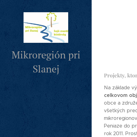
Mikroregión pri
Slanej
Projekty, kto
Na základe vý
celkovom obj
obce a združe
všetkých pred
mikroregionov
Peniaze do pr
rok 2011. Pro