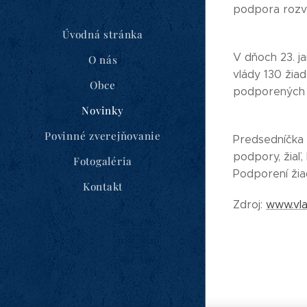
podpora rozvo
Úvodná stránka
V dňoch 23. j
O nás
vlády 130 žia
Obce
podporených ž
Novinky
Povinné zverejňovanie
Predsedníčka 
podpory, žiaľ, 
Fotogaléria
Podporení žia
Kontakt
Zdroj:
www.vla