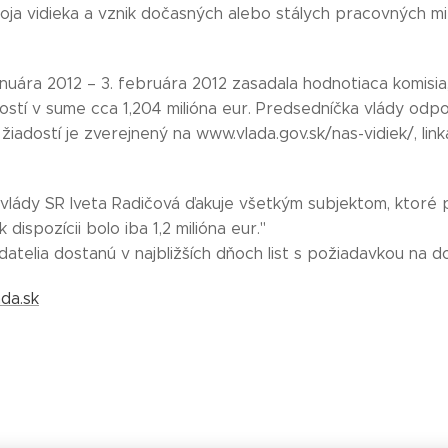
ja vidieka a vznik dočasných alebo stálych pracovných mi
anuára 2012 – 3. februára 2012 zasadala hodnotiaca komisi
dostí v sume cca 1,204 milióna eur. Predsedníčka vlády odp
iadostí je zverejnený na www.vlada.gov.sk/nas-vidiek/, li
vlády SR Iveta Radičová ďakuje všetkým subjektom, ktoré p
k dispozícii bolo iba 1,2 milióna eur."
datelia dostanú v najbližších dňoch list s požiadavkou na 
da.sk