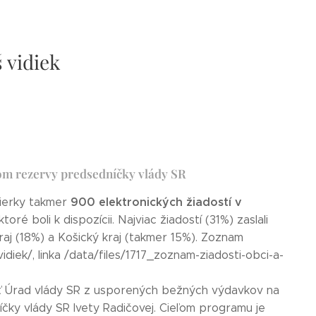
 vidiek
om rezervy predsedníčky vlády SR
900 elektronických žiadostí v
vierky takmer
oré boli k dispozícii. Najviac žiadostí (31%) zaslali
raj (18%) a Košický kraj (takmer 15%). Zoznam
iek/, linka /data/files/1717_zoznam-ziadosti-obci-a-
núť Úrad vlády SR z usporených bežných výdavkov na
čky vlády SR Ivety Radičovej. Cieľom programu je